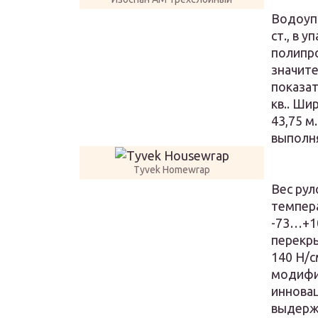
Водоуп
ст., в у
полипро
значит
показат
кв.. Ши
43,75 
выполня
Tyvek Homewrap
Вес рул
темпер
-73…+10
перекры
140 Н/с
модифи
иннова
выдерж