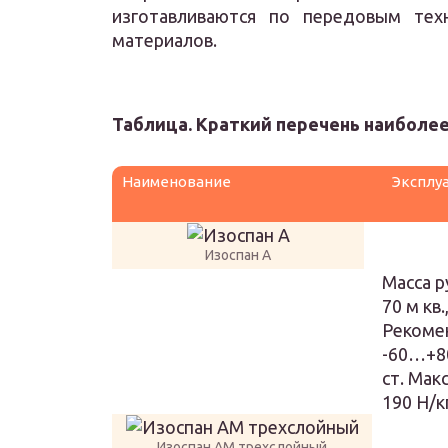
изготавливаются по передовым тех
материалов.
Таблица. Краткий перечень наиболе
Наименование
Эксплу
Изоспан A
Масса р
70 м кв
Рекомен
-60…+80
ст. Мак
190 Н/к
Изоспан AМ трехслойный