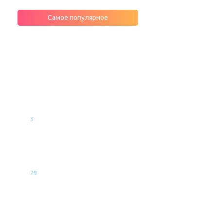
Самое популярное
МНЕНИЯ
ЭКСПЕРТОВ
Фенолформальдегидные
смолы: состав минеральной
ваты, о котором не принято
говорить
3
Ондулиновая кровля: почему
стоит купить, цена за лист,
секреты монтажа
29
Какой стороной укладывать
пароизоляцию к утеплителю:
технические нюансы