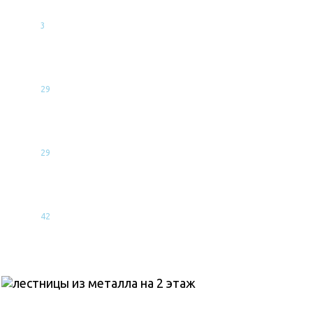
говорить
3
Ондулиновая кровля: почему стоит купить, цена
за лист, секреты монтажа
29
Какой стороной укладывать пароизоляцию к
утеплителю: технические нюансы
29
Крыша на балкон: разновидности конструкций,
самостоятельный монтаж
42