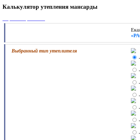
Калькулятор утепления мансарды
Перейти к расчётам
Eка
«Р
Выбранный тип утеплителя
-
-
-
-
-
-