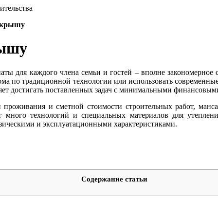
ительства
 крышу
рышу
наты для каждого члена семьи и гостей – вполне закономерное
дома по традиционной технологии или использовать современны
ляет достигать поставленных задач с минимальными финансовым
ти проживания и сметной стоимости строительных работ, ман
ет много технологий и специальных материалов для утеплен
изическими и эксплуатационными характеристиками.
Содержание статьи