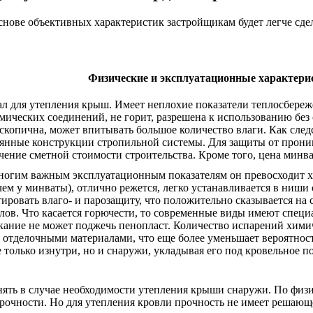
снове объективных характеристик застройщикам будет легче сде
Физические и эксплуатационные характери
 для утепления крыш. Имеет неплохие показатели теплосбереже
мических соединений, не горит, разрешена к использованию без 
скопична, может впитывать большое количество влаги. Как следс
вянные конструкции стропильной системы. Для защиты от прони
чение сметной стоимости строительства. Кроме того, цена минв
ногим важным эксплуатационным показателям он превосходит х
чем у минваты), отлично режется, легко устанавливается в ниш
тировать влаго- и парозащиту, что положительно сказывается н
ов. Что касается горючести, то современные виды имеют специ
мыкание не может поджечь пенопласт. Количество испарений хим
 отделочными материалами, что еще более уменьшает вероятнос
только изнутри, но и снаружи, укладывая его под кровельное п
нять в случае необходимости утепления крыши снаружи. По физи
чности. Но для утепления кровли прочность не имеет решающег