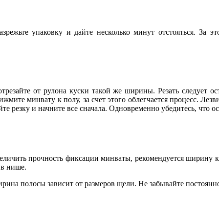
зрежьте упаковку и дайте несколько минут отстояться. За э
резайте от рулона куски такой же ширины. Резать следует 
жмите минвату к полу, за счет этого облегчается процесс. Лез
те резку и начните все сначала. Одновременно убедитесь, что ос
еличить прочность фиксации минваты, рекомендуется ширину ку
 в нише.
ина полосы зависит от размеров щели. Не забывайте постоянно 