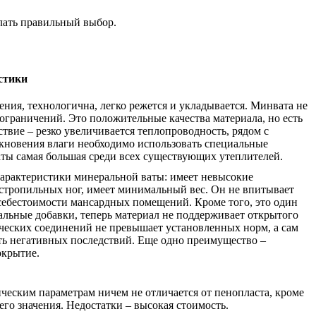
лать правильный выбор.
стики
ния, технологична, легко режется и укладывается. Минвата не
ограничений. Это положительные качества материала, но есть
твие – резко увеличивается теплопроводность, рядом с
кновения влаги необходимо использовать специальные
аты самая большая среди всех существующих утеплителей.
арактеристики минеральной ваты: имеет невысокие
и стропильных ног, имеет минимальный вес. Он не впитывает
а себестоимости мансардных помещений. Кроме того, это один
альные добавки, теперь материал не поддерживает открытого
ических соединений не превышает установленных норм, а сам
ть негативных последствий. Еще одно преимущество –
окрытие.
ческим параметрам ничем не отличается от пенопласта, кроме
о значения. Недостатки – высокая стоимость.