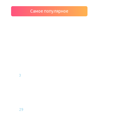
Самое популярное
МНЕНИЯ
ЭКСПЕРТОВ
Фенолформальдегидные
смолы: состав минеральной
ваты, о котором не принято
говорить
3
Ондулиновая кровля: почему
стоит купить, цена за лист,
секреты монтажа
29
Какой стороной укладывать
пароизоляцию к утеплителю:
технические нюансы