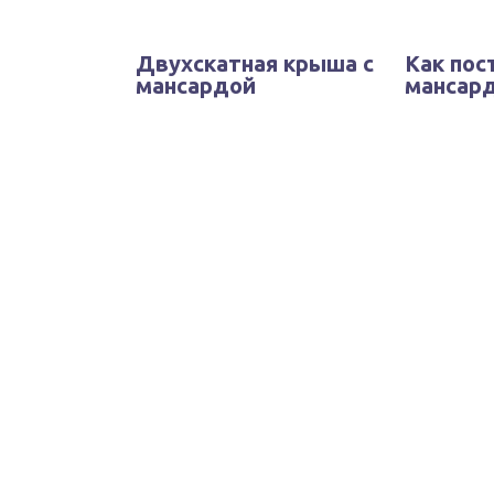
Двухскатная крыша с
Как пос
мансардой
мансард