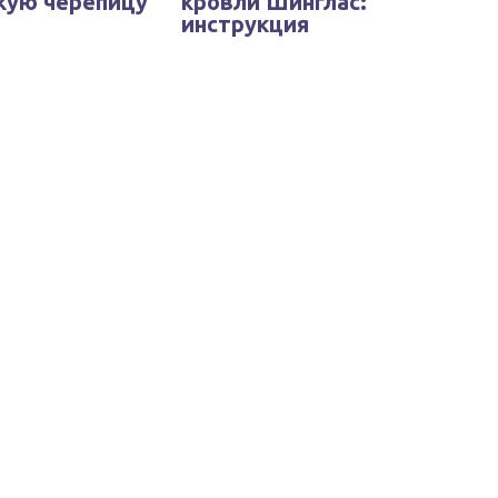
кую черепицу
кровли Шинглас:
инструкция