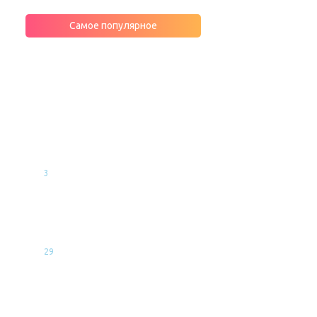
Самое популярное
МНЕНИЯ
ЭКСПЕРТОВ
Фенолформальдегидные
смолы: состав минеральной
ваты, о котором не принято
говорить
3
Ондулиновая кровля: почему
стоит купить, цена за лист,
секреты монтажа
29
Какой стороной укладывать
пароизоляцию к утеплителю:
технические нюансы