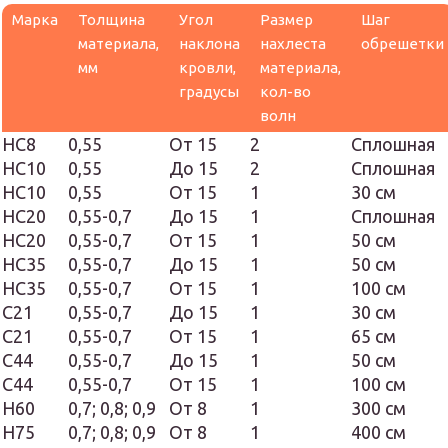
Марка
Толщина
Угол
Размер
Шаг
материала,
наклона
нахлеста
обрешетки
мм
кровли,
материала,
градусы
кол-во
волн
НС8
0,55
От 15
2
Сплошная
НС10
0,55
До 15
2
Сплошная
НС10
0,55
От 15
1
30 см
НС20
0,55-0,7
До 15
1
Сплошная
НС20
0,55-0,7
От 15
1
50 см
НС35
0,55-0,7
До 15
1
50 см
НС35
0,55-0,7
От 15
1
100 см
С21
0,55-0,7
До 15
1
30 см
С21
0,55-0,7
От 15
1
65 см
С44
0,55-0,7
До 15
1
50 см
С44
0,55-0,7
От 15
1
100 см
Н60
0,7; 0,8; 0,9
От 8
1
300 см
Н75
0,7; 0,8; 0,9
От 8
1
400 см