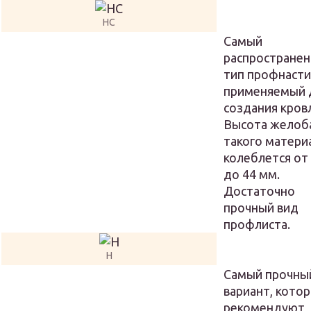
НС
Самый
распростране
тип профнасти
применяемый 
создания кров
Высота желоба
такого матери
колеблется от
до 44 мм.
Достаточно
прочный вид
профлиста.
Н
Самый прочны
вариант, кото
рекомендуют