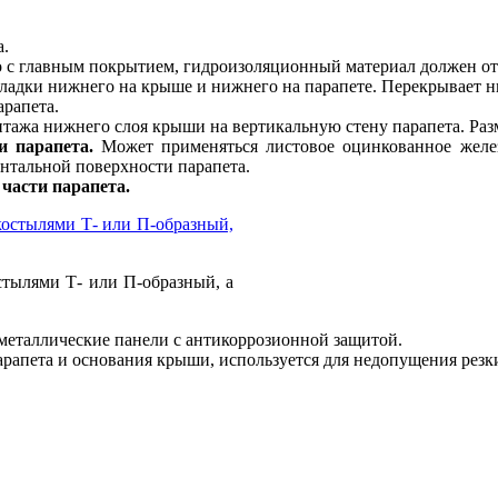
а.
с главным покрытием, гидроизоляционный материал должен отв
ладки нижнего на крыше и нижнего на парапете. Перекрывает н
рапета.
тажа нижнего слоя крыши на вертикальную стену парапета. Раз
и парапета.
Может применяться листовое оцинкованное желез
онтальной поверхности парапета.
части парапета.
стылями Т- или П-образный, а
еталлические панели с антикоррозионной защитой.
рапета и основания крыши, используется для недопущения резк