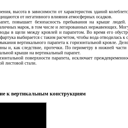
ния, высота в зависимости от характеристик зданий колеблется
щищаются от негативного влияния атмосферных осадков.
рапет, повышает безопасность пребывания на крыше людей
азличных марок, в том числе и легированных нержавеющих. Мог
воды в щели между кровлей и парапетом. Во время его обуст
артука выбирается с таким расчетом, чтобы вода отводилась к
ыкания вертикального парапета к горизонтальной кровле. Дело
ины и, как следствие, протечки. По периметру в нижней части
альной крыши на вертикальный парапет.
изонтальной поверхности парапета, исключает преждевременн
ой листовой стали.
ие к вертикальным конструкциям