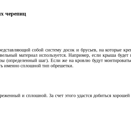
их черепиц
едставляющий собой систему досок и брусьев, на которые кре
ровельный материал используется. Например, если крыша буде
зоры (определенный шаг). Если же на кровлю будут монтировать
ать именно сплошной тип обрешетки.
азреженный и сплошной. За счет этого удастся добиться хороше