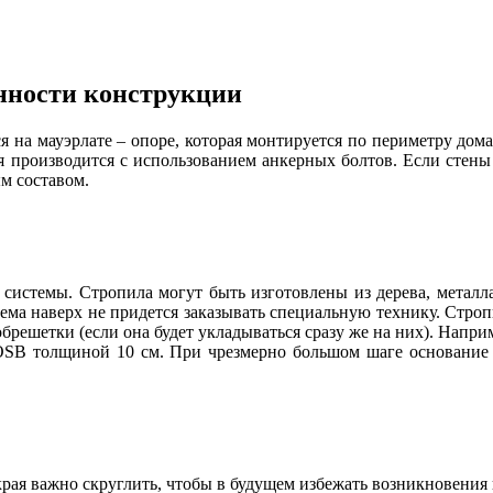
нности конструкции
 на мауэрлате – опоре, которая монтируется по периметру дом
роизводится с использованием анкерных болтов. Если стены до
м составом.
системы. Стропила могут быть изготовлены из дерева, металла
ъема наверх не придется заказывать специальную технику. Строп
ешетки (если она будет укладываться сразу же на них). Наприме
OSB толщиной 10 см. При чрезмерно большом шаге основание к
 края важно скруглить, чтобы в будущем избежать возникновения