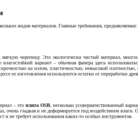
и
ольких видов материалов. Главные требования, предъявляемые к
д мягкую черепицу. Это экологически чистый материал, много
о влагостойкий вариант – обычная фанера здесь использоват
 прочностью на излом, пластичностью, невысокой плотностью, н
роцессе ее изготовления используются остатки от переработки др
ериал – это
плита OSB
, несколько усовершенствованный вари
зки, очень гладкая и не деформируется под воздействием влаги. 
т и не требует использования каких-то особых инструментов.