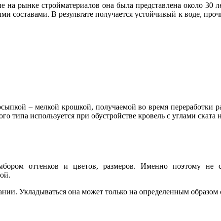
е на рынке стройматериалов она была представлена около 30 ле
ми составами. В результате получается устойчивый к воде, проч
осыпкой – мелкой крошкой, получаемой во время переработки р
го типа используется при обустройстве кровель с углами ската н
ыбором оттенков и цветов, размеров. Именно поэтому не с
ой.
вании. Укладываться она может только на определенным образом