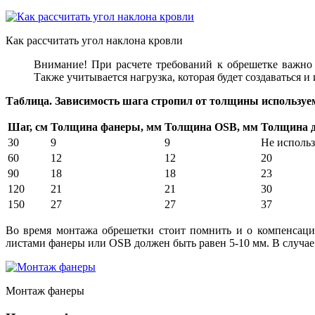
Как рассчитать угол наклона кровли
Внимание! При расчете требований к обрешетке важно 
Также учитывается нагрузка, которая будет создаваться и 
Таблица. Зависимость шага стропил от толщины используе
Шаг, см
Толщина фанеры, мм
Толщина OSB, мм
Толщина д
30
9
9
Не использ
60
12
12
20
90
18
18
23
120
21
21
30
150
27
27
37
Во время монтажа обрешетки стоит помнить и о компенсацио
листами фанеры или OSB должен быть равен 5-10 мм. В случае 
Монтаж фанеры