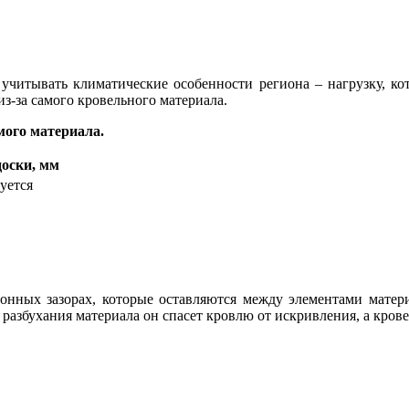
учитывать климатические особенности региона – нагрузку, кот
из-за самого кровельного материала.
мого материала.
оски, мм
уется
нных зазорах, которые оставляются между элементами материа
разбухания материала он спасет кровлю от искривления, а кров