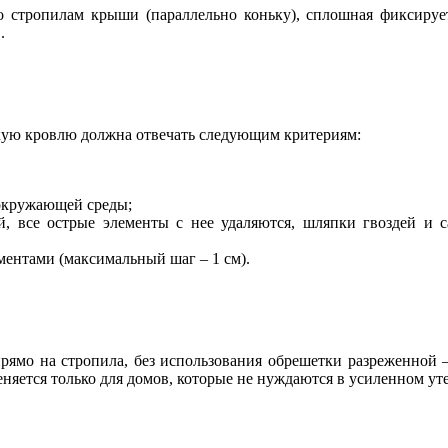
но стропилам крыши (параллельно коньку), сплошная фиксируе
.
кую кровлю должна отвечать следующим критериям:
 окружающей среды;
ей, все острые элементы с нее удаляются, шляпки гвоздей и
ментами (максимальный шаг – 1 см).
рямо на стропила, без использования обрешетки разреженной 
еняется только для домов, которые не нуждаются в усиленном у