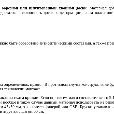
з
обрезной или шпунтованной хвойной доски
. Материал до
достаток – склонность досок к деформации, из-за влаги он
олжно быть обработано антисептическими составами, а также п
м определенных правил. В противном случае конструкция не буд
ия технологии монтажа.
наклона ската кровли
. Если он совсем мал и составляет всего 5
 вообще в таком случае данный материал использовать не реком
ием 45х50 мм, закрывается фанерой или OSB. Бруски устанавлив
нтируется с шагом 60 см.