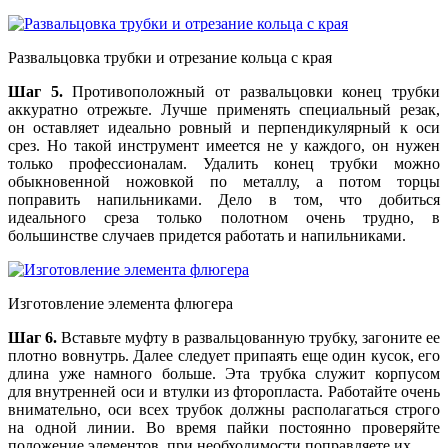
Развальцовка трубки и отрезание кольца с края
Шаг 5.
Противоположный от развальцовки конец трубки
аккуратно отрежьте. Лучше применять специальный резак,
он оставляет идеально ровный и перпендикулярный к оси
срез. Но такой инструмент имеется не у каждого, он нужен
только профессионалам. Удалить конец трубки можно
обыкновенной ножовкой по металлу, а потом торцы
поправить напильниками. Дело в том, что добиться
идеального среза только полотном очень трудно, в
большинстве случаев придется работать и напильниками.
Изготовление элемента флюгера
Шаг 6.
Вставьте муфту в развальцованную трубку, загоните ее
плотно вовнутрь. Далее следует припаять еще один кусок, его
длина уже намного больше. Эта трубка служит корпусом
для внутренней оси и втулки из фторопласта. Работайте очень
внимательно, оси всех трубок должны располагаться строго
на одной линии. Во время пайки постоянно проверяйте
положение элементов, при необходимости поправляете их.