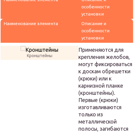
особенности
установки
Наименование элемента
Описание и
особенности
установки
Применяются для
Кронштейны
крепления желобов,
могут фиксироваться
к доскам обрешетки
(крюки) или к
карнизной планке
(кронштейны).
Первые (крюки)
изготавливаются
только из
металлической
полосы, загибаются