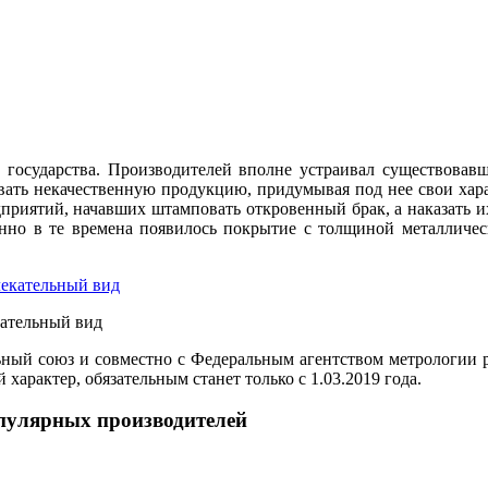
м государства. Производителей вполне устраивал существовав
ывать некачественную продукцию, придумывая под нее свои хара
дприятий, начавших штамповать откровенный брак, а наказать 
енно в те времена появилось покрытие с толщиной металличес
кательный вид
ный союз и совместно с Федеральным агентством метрологии р
характер, обязательным станет только с 1.03.2019 года.
пулярных производителей