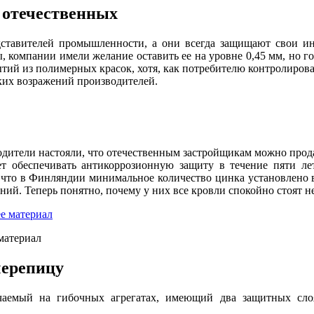
 отечественных
едставителей промышленности, а они всегда защищают свои и
 компании имели желание оставить ее на уровне 0,45 мм, но го
тий из полимерных красок, хотя, как потребителю контролироват
аких возражений производителей.
дители настояли, что отечественным застройщикам можно прода
 обеспечивать антикоррозионную защиту в течение пяти лет
, что в Финляндии минимальное количество цинка установлено в
й. Теперь понятно, почему у них все кровли спокойно стоят не 
материал
черепицу
чаемый на гибочных агрегатах, имеющий два защитных сл