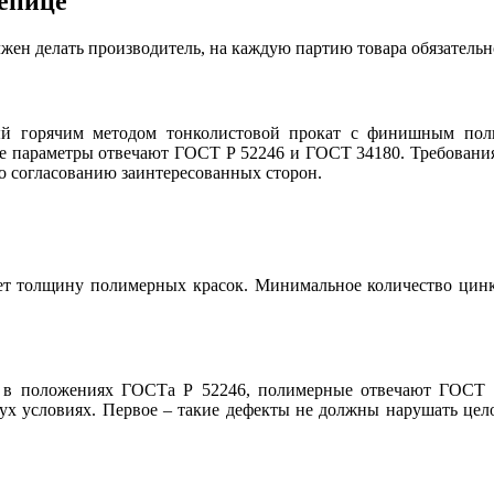
епице
лжен делать производитель, на каждую партию товара обязательн
ый горячим методом тонколистовой прокат с финишным пол
кие параметры отвечают ГОСТ Р 52246 и ГОСТ 34180. Требован
по согласованию заинтересованных сторон.
ает толщину полимерных красок. Минимальное количество цинка
в положениях ГОСТа Р 52246, полимерные отвечают ГОСТ 3
вух условиях. Первое – такие дефекты не должны нарушать це