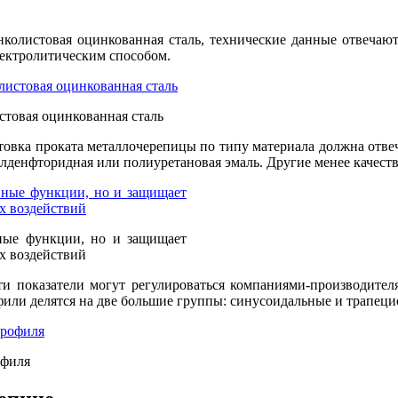
колистовая оцинкованная сталь, технические данные отвеча
лектролитическим способом.
стовая оцинкованная сталь
товка проката металлочерепицы по типу материала должна отве
лденфторидная или полиуретановая эмаль. Другие менее качест
ные функции, но и защищает
х воздействий
и показатели могут регулироваться компаниями-производител
или делятся на две большие группы: синусоидальные и трапеци
офиля